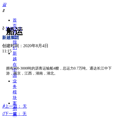
끀
ꁲ
首
页
ꀅ
简体中文
船运
关
于
新越集团
我
创建时间：
2020年8月4日
们
11:15
新
越
在
拥有900-3000吨的沥青运输船4艘，总运力0.7万吨。通达长江中下
中
游，南京，江西，湖南，湖北。
国
业
务
模
块
案
ꄴ
上一篇：
无
例
ꄲ
下一篇：
无
展