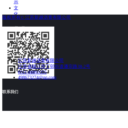
示
文
化
版权所有©
江苏新越沥青有限公司
活
动
扫一扫
新
闻
动
态
联
江苏新越沥青有限公司
系
江苏省镇江市丁卯街道潘宗路38-2号
我
0511-88893355
们
498673274@qq.com
联系我们